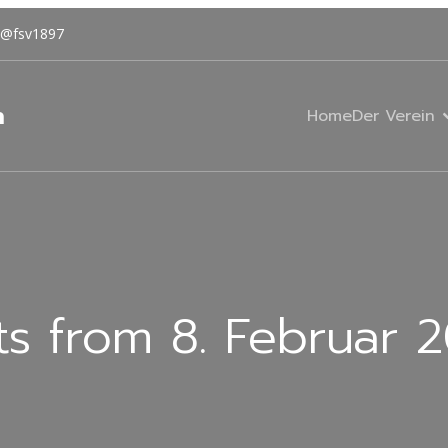
@fsv1897
n
Home
Der Verein
ts from 8. Februar 