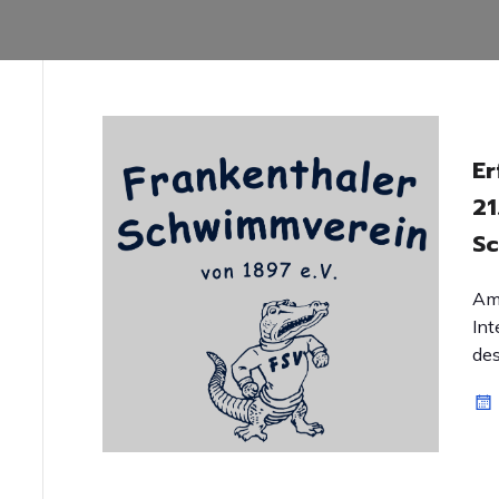
Er
21
Sc
Am 
Int
des