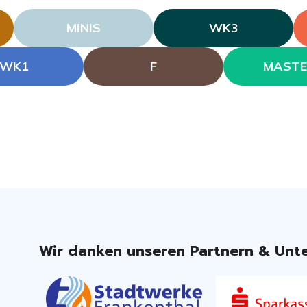
MINIS
WK3
WK1
F
MASTE
Wir danken unseren Partnern & Unte