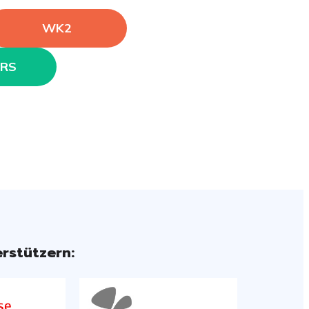
WK2
RS
rstützern: