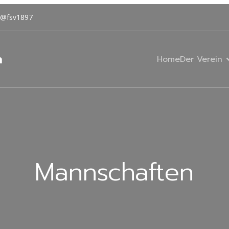
@fsv1897
n
Home
Der Verein
Mannschaften