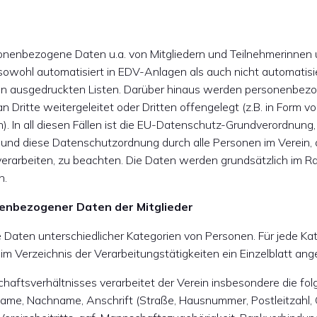
sonenbezogene Daten u.a. von Mitgliedern und Teilnehmerinnen
sowohl automatisiert in EDV-Anlagen als auch nicht automatisie
 von ausgedruckten Listen. Darüber hinaus werden personenbez
an Dritte weitergeleitet oder Dritten offengelegt (z.B. in Form v
). In all diesen Fällen ist die EU-Datenschutz-Grundverordnung,
nd diese Datenschutzordnung durch alle Personen im Verein, 
rarbeiten, zu beachten. Die Daten werden grundsätzlich im 
n.
nenbezogener Daten der Mitglieder
ie Daten unterschiedlicher Kategorien von Personen. Für jede Ka
m Verzeichnis der Verarbeitungstätigkeiten ein Einzelblatt ange
chaftsverhältnisses verarbeitet der Verein insbesondere die fo
name, Nachname, Anschrift (Straße, Hausnummer, Postleitzahl, 