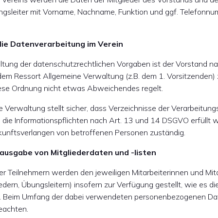
ngsleiter mit Vorname, Nachname, Funktion und ggf. Telefonn
die Datenverarbeitung im Verein
haltung der datenschutzrechtlichen Vorgaben ist der Vorstand n
 dem Ressort Allgemeine Verwaltung (z.B. dem 1. Vorsitzenden)
iese Ordnung nicht etwas Abweichendes regelt.
e Verwaltung stellt sicher, dass Verzeichnisse der Verarbeitung
ie Informationspflichten nach Art. 13 und 14 DSGVO erfüllt we
unftsverlangen von betroffenen Personen zuständig.
usgabe von Mitgliederdaten und -listen
der Teilnehmern werden den jeweiligen Mitarbeiterinnen und Mit
edern, Übungsleitern) insofern zur Verfügung gestellt, wie es die
t. Beim Umfang der dabei verwendeten personenbezogenen Dat
eachten.