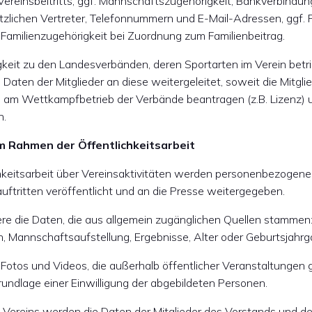
reinsbeitritts, ggf. Mannschaftszugehörigkeit, Bankverbindun
zlichen Vertreter, Telefonnummern und E-Mail-Adressen, ggf. 
 Familienzugehörigkeit bei Zuordnung zum Familienbeitrag.
keit zu den Landesverbänden, deren Sportarten im Verein betr
ten der Mitglieder an diese weitergeleitet, soweit die Mitglie
 am Wettkampfbetrieb der Verbände beantragen (z.B. Lizenz) 
n.
m Rahmen der Öffentlichkeitsarbeit
hkeitsarbeit über Vereinsaktivitäten werden personenbezogene
uftritten veröffentlicht und an die Presse weitergegeben.
ere die Daten, die aus allgemein zugänglichen Quellen stammen
n, Mannschaftsaufstellung, Ergebnisse, Alter oder Geburtsjahrg
n Fotos und Videos, die außerhalb öffentlicher Veranstaltunge
Grundlage einer Einwilligung der abgebildeten Personen.
s Vereins werden die Daten der Mitglieder des Vorstands und de