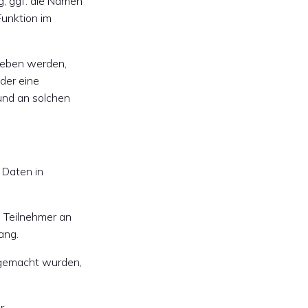
g, ggf. die Namen
Funktion im
ieben werden,
der eine
und an solchen
 Daten in
: Teilnehmer an
ang.
n gemacht wurden,
r