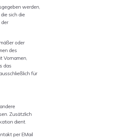
ausgegeben werden,
die sich die
 der
emäßer oder
hmen des
mit Vornamen,
s das
usschließlich für
 andere
sen. Zusätzlich
ation dient.
ntakt per EMail