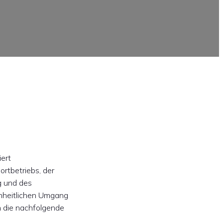
iert
rtbetriebs, der
g und des
nheitlichen Umgang
n die nachfolgende