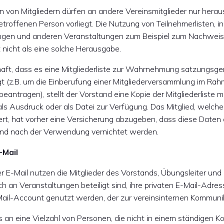
 von Mitgliedern dürfen an andere Vereinsmitglieder nur her
troffenen Person vorliegt. Die Nutzung von Teilnehmerlisten, in 
gen und anderen Veranstaltungen zum Beispiel zum Nachweis
 nicht als eine solche Herausgabe.
bhaft, dass es eine Mitgliederliste zur Wahrnehmung satzungsg
gt (z.B. um die Einberufung einer Mitgliederversammlung im Ra
antragen), stellt der Vorstand eine Kopie der Mitgliederliste 
s Ausdruck oder als Datei zur Verfügung. Das Mitglied, welche
ert, hat vorher eine Versicherung abzugeben, dass diese Daten a
nd nach der Verwendung vernichtet werden.
-Mail
r E-Mail nutzen die Mitglieder des Vorstands, Übungsleiter und
ch an Veranstaltungen beteiligt sind, ihre privaten E-Mail-Adres
Mail-Account genutzt werden, der zur vereinsinternen Kommunik
 an eine Vielzahl von Personen, die nicht in einem ständigen Ko