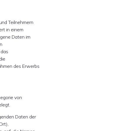
 und Teilnehmern
rt in einem
ogene Daten im
on
 das
die
Rahmen des Erwerbs
tegorie von
legt.
lgenden Daten der
Ort),