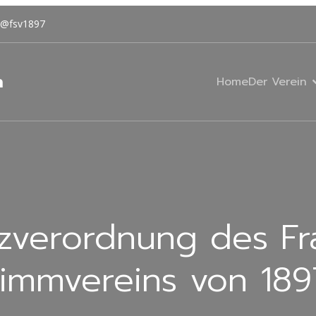
@fsv1897
n
Home
Der Verein
zverordnung des Fr
immvereins von 1897