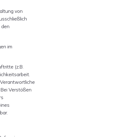
haltung von
usschließlich
d den
gen im
ritte (z.B.
chkeitsarbeit.
 Verantwortliche
. Bei Verstößen
rs
eines
bar.