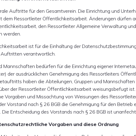
trale Auftritte für den Gesamtverein. Die Einrichtung und Unter
egt dem Ressortleiter Öffentlichkeitsarbeit. Änderungen dürfen a
entlichkeitsarbeit, den Ressortleiter Allgemeine Verwaltung un
n werden.
lichkeitsarbeit ist für die Einhaltung der Datenschutzbestimmun
uftritten verantwortlich.
 Mannschaften bedürfen für die Einrichtung eigener Internetauft
r) der ausdrücklichen Genehmigung des Ressortleiters Öffentli
rnetauftritts haben die Abteilungen, Gruppen und Mannschaften
er der Ressortleiter Öffentlichkeitsarbeit weisungsbefugt ist
he Vorgaben und Missachtung von Weisungen des Ressortleite
n der Vorstand nach § 26 BGB die Genehmigung für den Betrieb 
en. Die Entscheidung des Vorstands nach § 26 BGB ist unanfecht
tenschutzrechtliche Vorgaben und diese Ordnung