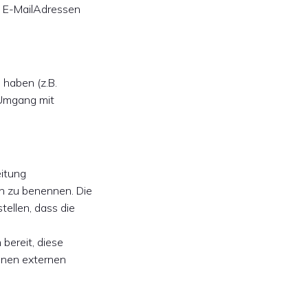
e E-MailAdressen
 haben (z.B.
 Umgang mit
eitung
n zu benennen. Die
ellen, dass die
bereit, diese
inen externen