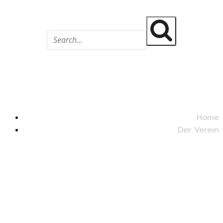
@fsv1897
Frankenthaler Schwimmverein
Home
Der Verein