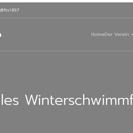
@fsv1897
n
Home
Der Verein
ales Winterschwimm