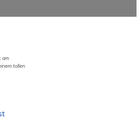
t am
einem tollen
st