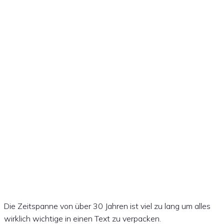
Die Historie des
Frankenthaler
Schwimmvereins
(1987 – heute)
Die Zeitspanne von über 30 Jahren ist viel zu lang um alles
wirklich wichtige in einen Text zu verpacken.