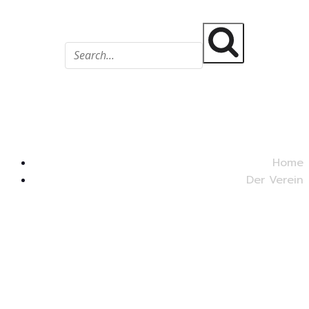
@fsv1897
Frankenthaler Schwimmverein
Home
Der Verein